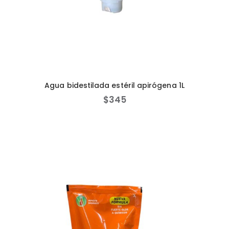
Agua bidestilada estéril apirógena 1L
$
345