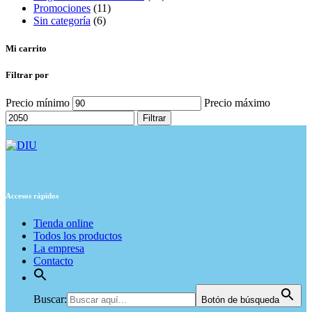
Promociones
(11)
Sin categoría
(6)
Mi carrito
Filtrar por
Precio mínimo
Precio máximo
Filtrar
Desde 1935,
pionera en su sector.
Accesos rápidos
Tienda online
Todos los productos
La empresa
Contacto
Buscar:
Botón de búsqueda