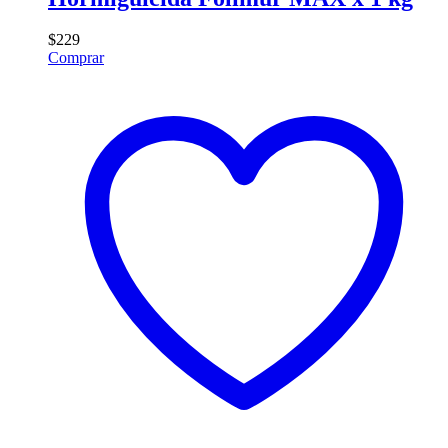
$
229
Comprar