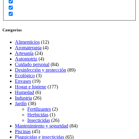
Categorías
Alimenticios
(12)
Aromaterapia
(4)
Artesanía
(24)
Automotriz
(4)
Cuidado personal
(84)
Desinfección y protección
(89)
Ecológico
(3)
Envases
(19)
Hogar e higiene
(177)
Humedad
(6)
Industria
(26)
Jardín
(38)
Fertilizantes
(2)
Herbicidas
(1)
Insecticidas
(26)
Mantenimiento y seguridad
(84)
Piscinas
(45)
Plaguicidas e insecticidas
(65)