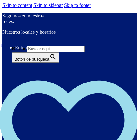
Skip to content
Skip to sidebar
Skip to footer
Seguinos en nuestras
redes:
Nuestros locales y horarios
Entrar
Buscar:
Botón de búsqueda