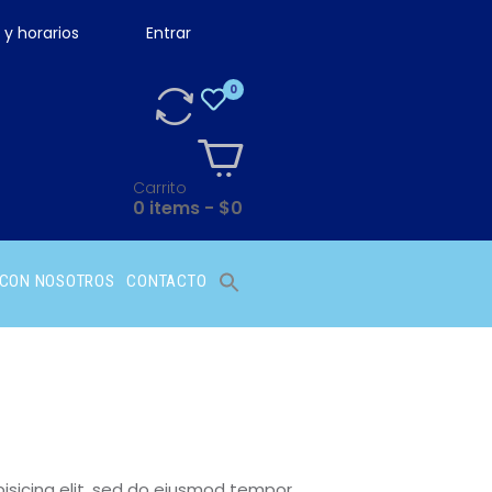
 y horarios
Entrar
QUEDA
Carrito
0 items
-
$0
 CON NOSOTROS
CONTACTO
isicing elit, sed do eiusmod tempor