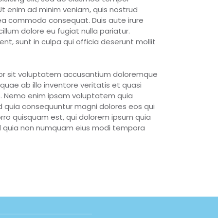
 Ut enim ad minim veniam, quis nostrud
ex ea commodo consequat. Duis aute irure
cillum dolore eu fugiat nulla pariatur.
t, sunt in culpa qui officia deserunt mollit
rror sit voluptatem accusantium doloremque
ae ab illo inventore veritatis et quasi
bo. Nemo enim ipsam voluptatem quia
sed quia consequuntur magni dolores eos qui
rro quisquam est, qui dolorem ipsum quia
 sed quia non numquam eius modi tempora