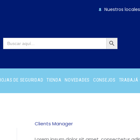
Nuestros locales
BOTÓN DE BÚS
Buscar:
HOJAS DE SEGURIDAD
TIENDA
NOVEDADES
CONSEJOS
TRABAJÁ
Clients Manager
Lorem ipsum dolor sit amet, consectetur adip