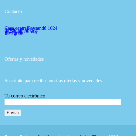
Contacto
Casa central
Paysandú 1024
(598) 2900 8190*
diu@diu.com.uy
www.diu.com.uy
Facebook
Instagram
Ofertas y novedades
Suscribite para recibir nuestras ofertas y novedades.
Tu correo electrónico