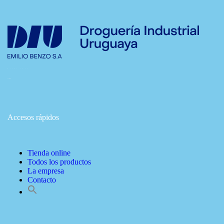
Desde 1935,
pionera en su sector.
Accesos rápidos
Tienda online
Todos los productos
La empresa
Contacto