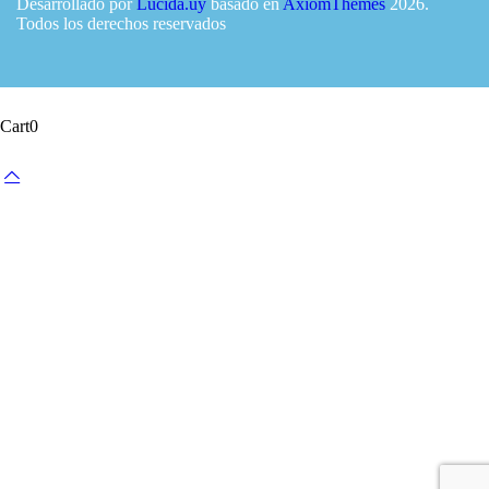
Desarrollado por
Lucida.uy
basado en
AxiomThemes
2026.
Todos los derechos reservados
Cart
0