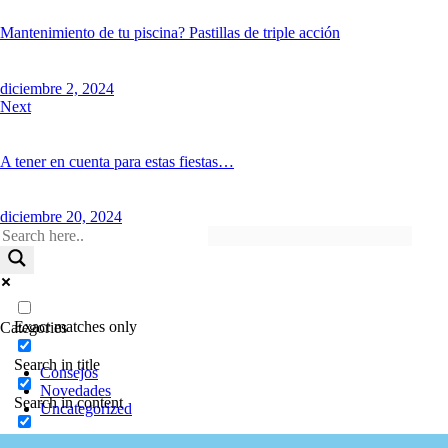
Mantenimiento de tu piscina? Pastillas de triple acción
diciembre 2, 2024
Next
A tener en cuenta para estas fiestas…
diciembre 20, 2024
Exact matches only
Categories
Search in title
Consejos
Novedades
Search in content
Uncategorized