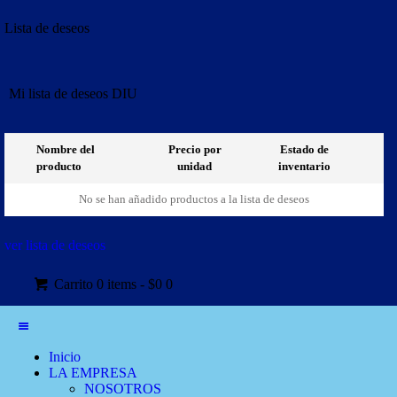
Lista de deseos
Mi lista de deseos DIU
Nombre del
Precio por
Estado de
producto
unidad
inventario
No se han añadido productos a la lista de deseos
ver lista de deseos
Carrito
0 items
-
$0
0
Inicio
LA EMPRESA
NOSOTROS