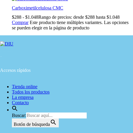
Carboximetilcelulosa CMC
$
288
-
$
1.048
Rango de precios: desde $288 hasta $1.048
Comprar
Este producto tiene múltiples variantes. Las opciones
se pueden elegir en la página de producto
Desde 1935,
pionera en su sector.
Accesos rápidos
Tienda online
Todos los productos
La empresa
Contacto
Buscar:
Botón de búsqueda