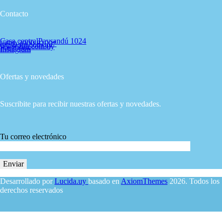
Contacto
Casa central
Paysandú 1024
(598) 2900 8190*
diu@diu.com.uy
www.diu.com.uy
Facebook
Instagram
Ofertas y novedades
Suscribite para recibir nuestras ofertas y novedades.
Tu correo electrónico
Desarrollado por
Lucida.uy
basado en
AxiomThemes
2026. Todos los
derechos reservados