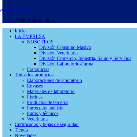
ver lista de deseos
Carrito
0 items
-
$0
0
Inicio
LA EMPRESA
NOSOTROS
División Consumo Masivo
División Veterinaria
División Comercio, Industria, Salud y Servicios
División Laboratorio-Farma
Franquicias
Todos los productos
Elaboraciones de laboratorio
Envases
Materiales de laboratorio
Piscinas
Productos de terceros
Puros para análisis
Puros y técnicos
Veterinaria
Certificados y hojas de seguridad
Tienda
Novedades