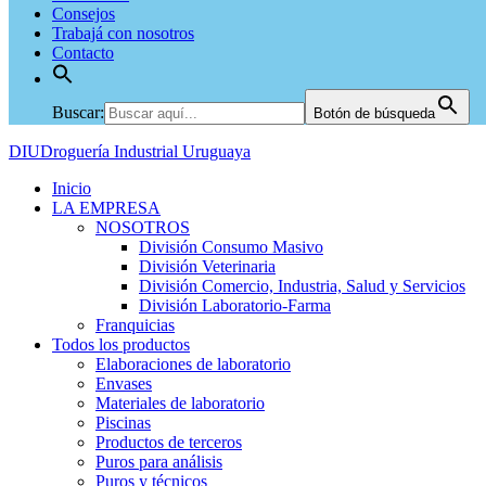
Consejos
Trabajá con nosotros
Contacto
Buscar:
Botón de búsqueda
DIU
Droguería Industrial Uruguaya
Inicio
LA EMPRESA
NOSOTROS
División Consumo Masivo
División Veterinaria
División Comercio, Industria, Salud y Servicios
División Laboratorio-Farma
Franquicias
Todos los productos
Elaboraciones de laboratorio
Envases
Materiales de laboratorio
Piscinas
Productos de terceros
Puros para análisis
Puros y técnicos