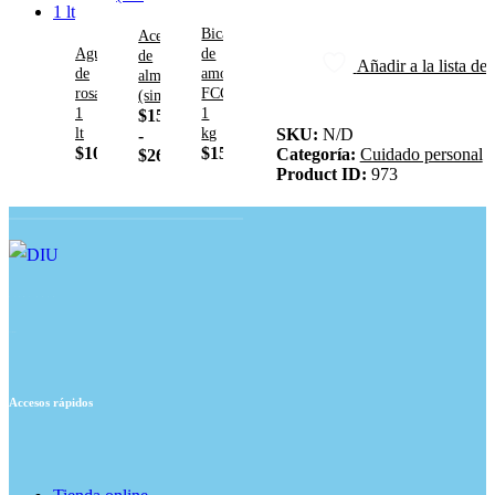
Bicarbonato
Aceite
Agua
de
de
Añadir a la lista de
de
amonio
almendras
rosas
FCC
(simil)
1
1
$
156
lt
kg
SKU:
N/D
-
$
100
$
155
Categoría:
Cuidado personal
$
261
Product ID:
973
Desde 1935,
pionera en su sector.
Accesos rápidos