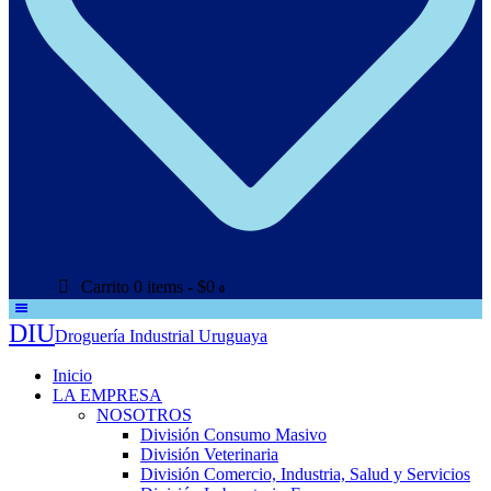
Carrito
0 items
-
$0
0
DIU
Droguería Industrial Uruguaya
Inicio
LA EMPRESA
NOSOTROS
División Consumo Masivo
División Veterinaria
División Comercio, Industria, Salud y Servicios