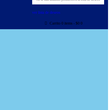
ver lista de deseos
Carrito
0 items
-
$0
0