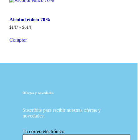
Alcohol etílico 70%
$
147
-
$
614
Comprar
Ofertas y novedades
Suscribite para recibir nuestras ofertas y
novedades.
Tu correo electrónico