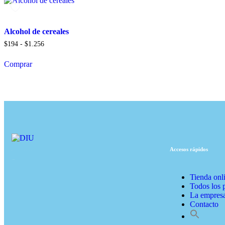
Alcohol de cereales
$
194
-
$
1.256
Comprar
Accesos rápidos
Desde 1935,
pionera en su sector.
Tienda onl
Todos los 
La empres
Contacto