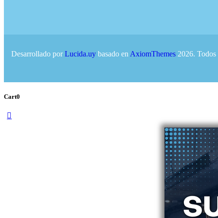
Desarrollado por
Lucida.uy
basado en
AxiomThemes
2026. Todos 
Cart
0