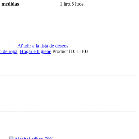
 medidas
1 ltro.
5 ltros.
Añadir a la lista de deseos
 de ropa
,
Hogar e higiene
Product ID:
11103