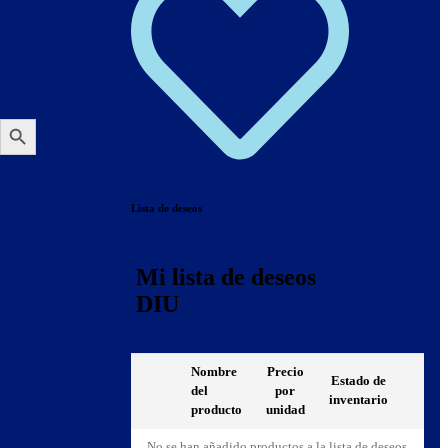
Botón de búsqueda
Lista de deseos
Mi lista de deseos
DIU
Nombre
Precio
Estado de
del
por
inventario
producto
unidad
No se han añadido productos a la lista de deseos