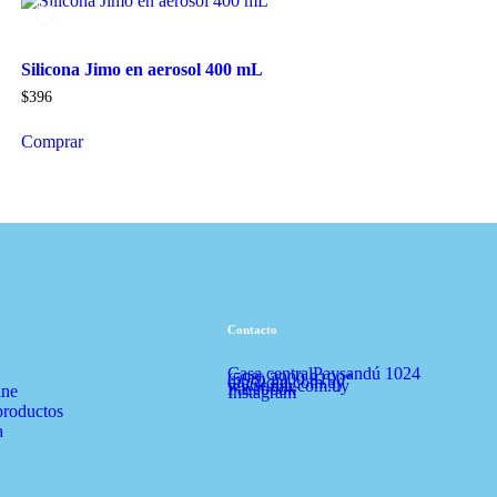
Silicona Jimo en aerosol 400 mL
$
396
Comprar
Contacto
Casa central
Paysandú 1024
(598) 2900 8190*
diu@diu.com.uy
www.diu.com.uy
Facebook
ine
Instagram
productos
a