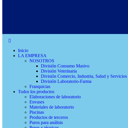
Inicio
LA EMPRESA
NOSOTROS
División Consumo Masivo
División Veterinaria
División Comercio, Industria, Salud y Servicios
División Laboratorio-Farma
Franquicias
Todos los productos
Elaboraciones de laboratorio
Envases
Materiales de laboratorio
Piscinas
Productos de terceros
Puros para análisis
Puros y técnicos