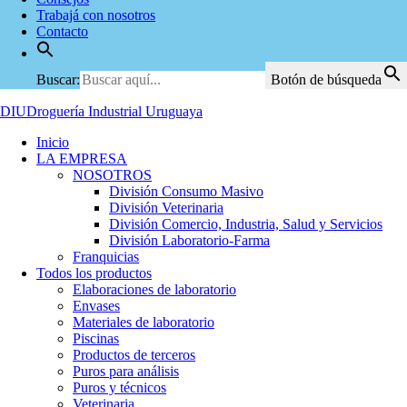
Trabajá con nosotros
Contacto
Buscar:
Botón de búsqueda
DIU
Droguería Industrial Uruguaya
Inicio
LA EMPRESA
NOSOTROS
División Consumo Masivo
División Veterinaria
División Comercio, Industria, Salud y Servicios
División Laboratorio-Farma
Franquicias
Todos los productos
Elaboraciones de laboratorio
Envases
Materiales de laboratorio
Piscinas
Productos de terceros
Puros para análisis
Puros y técnicos
Veterinaria