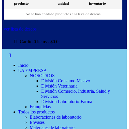
producto
unidad
inventario
No se han añadido productos a la lista de deseos
ver lista de deseos
Carrito
0 items
-
$0
0
Inicio
LA EMPRESA
NOSOTROS
División Consumo Masivo
División Veterinaria
División Comercio, Industria, Salud y
Servicios
División Laboratorio-Farma
Franquicias
Todos los productos
Elaboraciones de laboratorio
Envases
Materiales de laboratorio