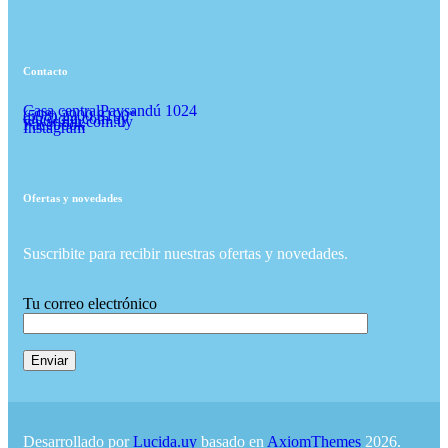
Contacto
Casa central
Paysandú 1024
(598) 2900 8190*
diu@diu.com.uy
www.diu.com.uy
Facebook
Instagram
Ofertas y novedades
Suscribite para recibir nuestras ofertas y novedades.
Tu correo electrónico
Desarrollado por
Lucida.uy
basado en
AxiomThemes
2026.