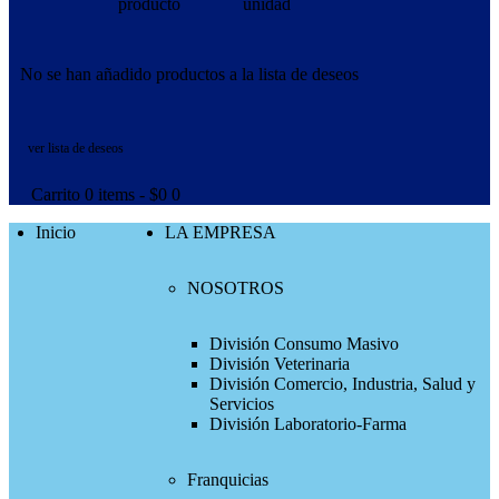
producto
unidad
No se han añadido productos a la lista de deseos
ver lista de deseos
Carrito
0 items
-
$0
0
Inicio
LA EMPRESA
NOSOTROS
División Consumo Masivo
División Veterinaria
División Comercio, Industria, Salud y
Servicios
División Laboratorio-Farma
Franquicias