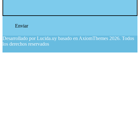
Desarrollado por
Lucida.uy
basado en
AxiomThemes
2026. Todos
los derechos reservados