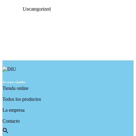
Uncategorized
Desde 1935,
Accesos rápidos
pionera en su sector.
Tienda online
Todos los productos
La empresa
Contacto