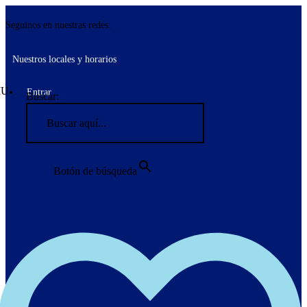
Seguinos en nuestras redes:
Nuestros locales y horarios
Entrar
Buscar:
Botón de búsqueda