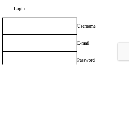
Username
E-mail
Password
Confirm Password
I agree that my submitted data is being collected and stored. For
further details on handling user data, see our
Privacy Policy
.