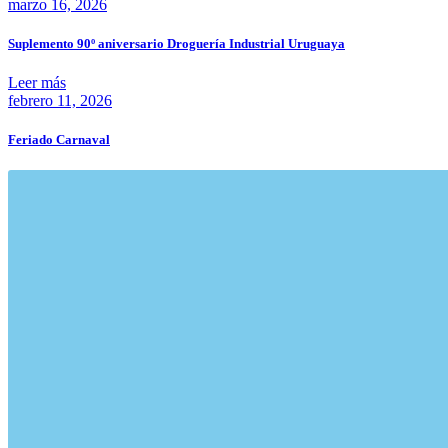
marzo 16, 2026
Suplemento 90º aniversario Droguería Industrial Uruguaya
Leer más
febrero 11, 2026
Feriado Carnaval