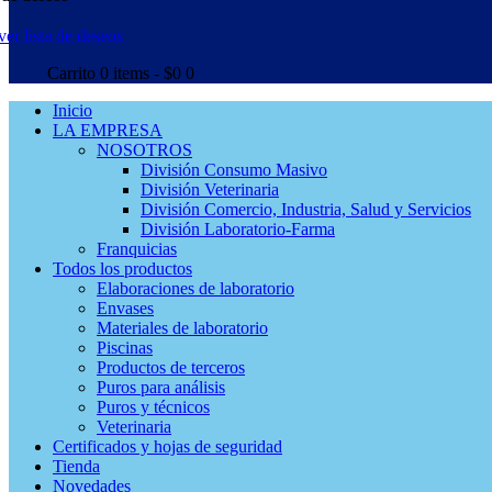
ver lista de deseos
Carrito
0 items
-
$0
0
Inicio
LA EMPRESA
NOSOTROS
División Consumo Masivo
División Veterinaria
División Comercio, Industria, Salud y Servicios
División Laboratorio-Farma
Franquicias
Todos los productos
Elaboraciones de laboratorio
Envases
Materiales de laboratorio
Piscinas
Productos de terceros
Puros para análisis
Puros y técnicos
Veterinaria
Certificados y hojas de seguridad
Tienda
Novedades