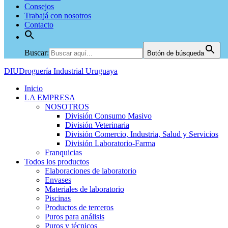
Consejos
Trabajá con nosotros
Contacto
Buscar:
Botón de búsqueda
DIU
Droguería Industrial Uruguaya
Inicio
LA EMPRESA
NOSOTROS
División Consumo Masivo
División Veterinaria
División Comercio, Industria, Salud y Servicios
División Laboratorio-Farma
Franquicias
Todos los productos
Elaboraciones de laboratorio
Envases
Materiales de laboratorio
Piscinas
Productos de terceros
Puros para análisis
Puros y técnicos